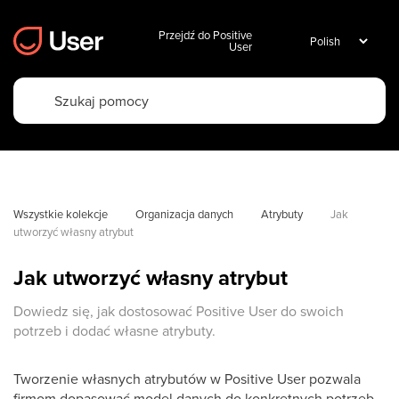
Przejdź do Positive
User
Wszystkie kolekcje
Organizacja danych
Atrybuty
Jak 
utworzyć własny atrybut
Jak utworzyć własny atrybut
Dowiedz się, jak dostosować Positive User do swoich
potrzeb i dodać własne atrybuty.
Tworzenie własnych atrybutów w Positive User pozwala
firmom dopasować model danych do konkretnych potrzeb,