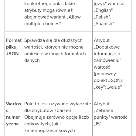
konkretnego pola. Takie
język" wartość
atrybuty mogą również
„English",
obejmować wariant „Allow
„Polish",
multiple choices".
„Spanish"
Format
Sprawdza się dla dłuższych
Atrybut
pliku
wartości, których nie można
„Dodatkowe
JSON
umieścić w innych formatach
informacje o
danych
zamówieniu"
wartość
(poprawny
obiekt JSON):
„key": „value"
Wartoś
Pole to jest używane wyłącznie
Atrybut
ć
dla atrybutów zdarzeń.
„Zebrane
numer
Obejmuje zarówno opcje liczb
punkty" wartość
yczna
całkowitych, jak i
„15"
zmiennoprzecinkowych