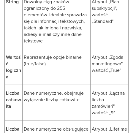
String
Dowolny ciąg znaków
Atrybut „Plan
ograniczony do 255
subskrypcji",
elementów. Idealnie sprawdza
wartość
się dla informacji tekstowych,
„Standard"
takich jak imiona i nazwiska,
adresy e-mail czy inne dane
tekstowe
Wartoś
Reprezentuje opcje binarne
Atrybut „Zgoda
ć
(true/false)
marketingowa"
logiczn
wartość „True"
a
Liczba
Dane numeryczne, obejmuje
Atrybut „Łączna
całkow
wyłącznie liczby całkowite
liczba
ita
zamówień"
wartość „9"
Liczba
Dane numeryczne obsługujące
Atrybut „Lifetime