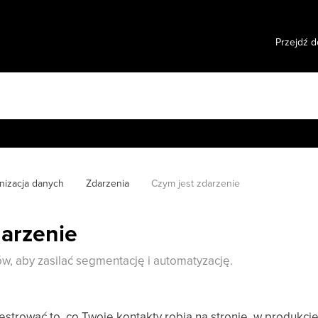
Przejdź d
nizacja danych
Zdarzenia
Czym jest zdarzenie
darzenie
ów, aby zasilać segmentację i automatyzację.
estrować to, co Twoje kontakty robią na stronie, w produkci