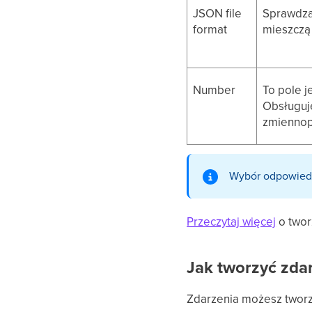
JSON file
Sprawdza 
format
mieszczą 
Number
To pole j
Obsługuje
zmienno
Wybór odpowiedni
Przeczytaj więcej
o twor
Jak tworzyć zda
Zdarzenia możesz tworz