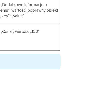
t „Dodatkowe informacje o
niu”, wartość (poprawny obiekt
„key”: „value”
 „Cena”, wartość „150”