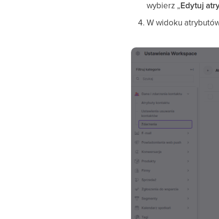
wybierz „
Edytuj atr
W widoku atrybutów