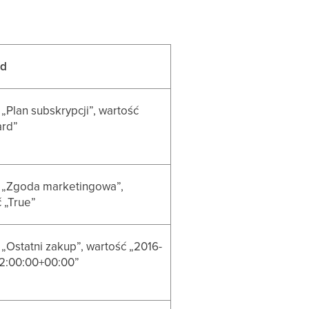
ad
 „Plan subskrypcji”, wartość
ard”
t „Zgoda marketingowa”,
 „True”
 „Ostatni zakup”, wartość „2016-
12:00:00+00:00”