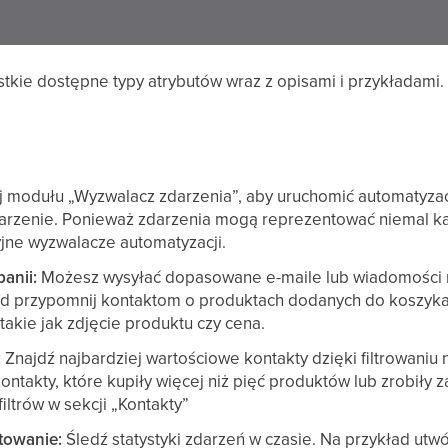
stkie dostępne typy atrybutów wraz z opisami i przykładami.
j modułu „Wyzwalacz zdarzenia”, aby uruchomić automatyza
arzenie. Ponieważ zdarzenia mogą reprezentować niemal ka
yjne wyzwalacze automatyzacji.
panii:
Możesz wysyłać dopasowane e-maile lub wiadomości 
d przypomnij kontaktom o produktach dodanych do koszyka, 
takie jak zdjęcie produktu czy cena.
:
Znajdź najbardziej wartościowe kontakty dzięki filtrowaniu
ontakty, które kupiły więcej niż pięć produktów lub zrobił
filtrów w sekcji „Kontakty”
rtowanie:
Śledź statystyki zdarzeń w czasie. Na przykład utw