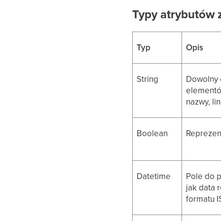
Typy atrybutów 
Typ
Opis
String
Dowolny 
elementów
nazwy, li
Boolean
Reprezent
Datetime
Pole do 
jak data 
formatu 