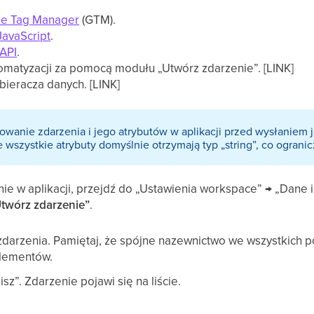
le Tag Manager
(GTM).
avaScript
.
API
.
omatyzacji za pomocą modułu „Utwórz zdarzenie”. [LINK]
bieracza danych. [LINK]
owanie zdarzenia i jego atrybutów w aplikacji przed wysłaniem
 wszystkie atrybuty domyślnie otrzymają typ „string”, co ogranic
ie w aplikacji, przejdź do „Ustawienia workspace” → „Dane i
twórz zdarzenie”
.
zdarzenia. Pamiętaj, że spójne nazewnictwo we wszystkich p
elementów.
isz”. Zdarzenie pojawi się na liście.