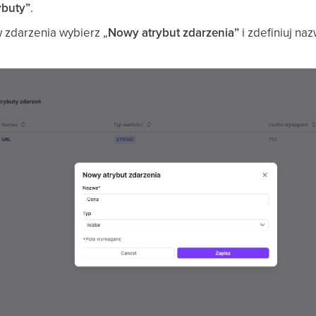
ybuty”
.
 zdarzenia wybierz „
Nowy atrybut zdarzenia”
i zdefiniuj naz