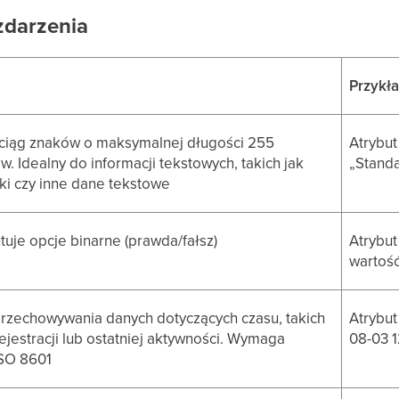
zdarzenia
Przykł
ciąg znaków o maksymalnej długości 255
Atrybut
. Idealny do informacji tekstowych, takich jak
„Stand
nki czy inne dane tekstowe
uje opcje binarne (prawda/fałsz)
Atrybu
wartość
przechowywania danych dotyczących czasu, takich
Atrybut
rejestracji lub ostatniej aktywności. Wymaga
08-03 
ISO 8601