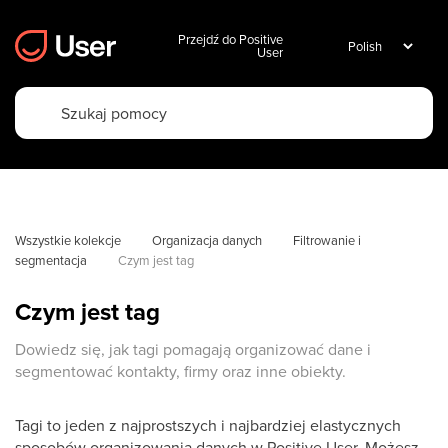
Przejdź do Positive
User
Wszystkie kolekcje
Organizacja danych
Filtrowanie i 
segmentacja
Czym jest tag
Czym jest tag
Dowiedz się, jak tagi pomagają organizować dane i
segmentować kontakty, firmy oraz inne obiekty.
Tagi to jeden z najprostszych i najbardziej elastycznych
sposobów organizowania danych w Positive User. Możesz