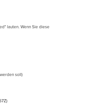
osed" lauten. Wenn Sie diese
erden soll)
57Z)