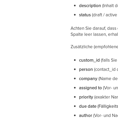
description
(Inhalt 
status
(draft / active
Achten Sie darauf, dass 
Spalte leer lassen, erha
Zusätzliche (empfohlene
custom_id
(falls Si
person
(contact_id 
company
(Name des
assigned to
(Vor- u
priority
(exakter Nam
due date
(
Fälligkei
author
(Vor- und N