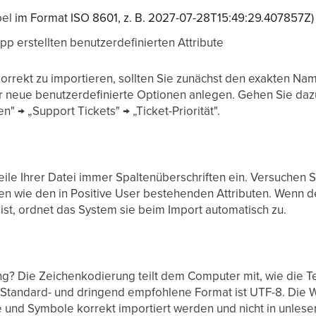
pel
im Format ISO 8601, z. B. 2027-07-28T15:49:29.407857Z)
App erstellten benutzerdefinierten Attribute
korrekt zu importieren, sollten Sie zunächst den exakten Nam
neue benutzerdefinierte Optionen anlegen. Gehen Sie dazu
" → „Support Tickets" → „Ticket-Priorität".
eile Ihrer Datei immer Spaltenüberschriften ein. Versuchen S
n wie den in Positive User bestehenden Attributen. Wenn 
 ist, ordnet das System sie beim Import automatisch zu.
g? Die Zeichenkodierung teilt dem Computer mit, wie die Tex
s Standard- und dringend empfohlene Format ist UTF-8. Die Wa
 und Symbole korrekt importiert werden und nicht in unles