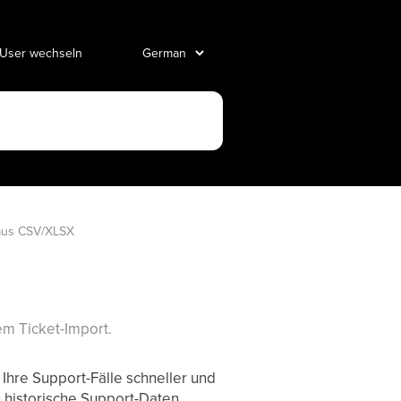
 User wechseln
 aus CSV/XLSX
m Ticket-Import.
Ihre Support-Fälle schneller und
n historische Support-Daten