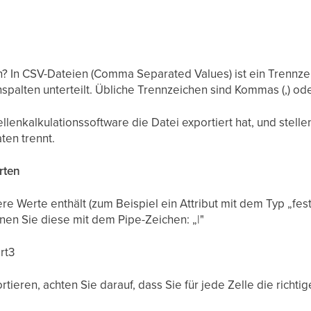
n? In CSV-Dateien (Comma Separated Values) ist ein Trennze
nspalten unterteilt. Übliche Trennzeichen sind Kommas (,) ode
ellenkalkulationssoftware die Datei exportiert hat, und stelle
ten trennt.
rten
e Werte enthält (zum Beispiel ein Attribut mit dem Typ „fe
nnen Sie diese mit dem Pipe-Zeichen: „|"
rt3
tieren, achten Sie darauf, dass Sie für jede Zelle die richt