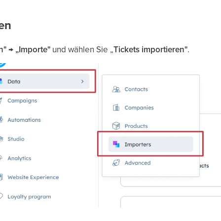
den
n" → „Importe"
und wählen Sie „
Tickets
importieren"
.