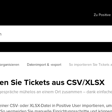
Zu Positive
organisieren
Datenimport & -export
So importieren Sie Tickets
ren Sie Tickets aus CSV/XLSX
gespräche mühelos an einem Ort zusammen – dank einfache
einer CSV- oder XLSX-Datei in Positive User importieren, um 
n. So vermeiden Sie manuelle Einrichtungsschritte und könne