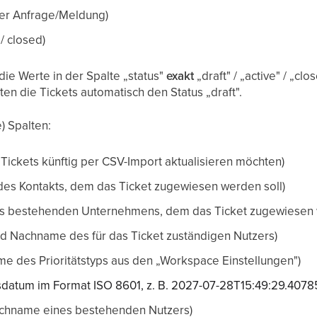
der Anfrage/Meldung)
 / closed)
die Werte in der Spalte „status"
exakt
„draft" / „active" / „cl
lten die Tickets automatisch den Status „draft".
) Spalten:
e Tickets künftig per CSV-Import aktualisieren möchten)
des Kontakts, dem das Ticket zugewiesen werden soll)
 bestehenden Unternehmens, dem das Ticket zugewiesen w
nd Nachname des für das Ticket zuständigen Nutzers)
e des Prioritätstyps aus den „Workspace Einstellungen")
tsdatum im Format ISO 8601, z. B. 2027-07-28T15:49:29.4078
achname eines bestehenden Nutzers)