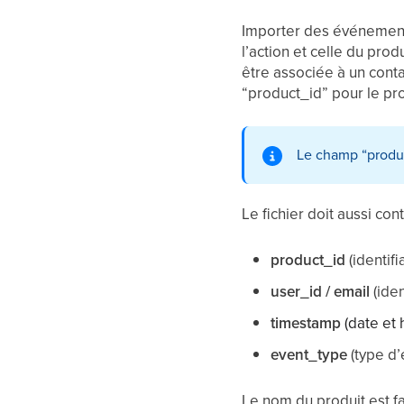
Importer des événements 
l’action et celle du pro
être associée à un contac
“product_id” pour le pro
Le champ “produc
Le fichier doit aussi con
product_id
(identif
user_id / email
(ide
timestamp
(date et
event_type
(type d’
Le nom du produit est fac