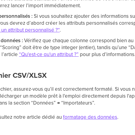
rrez lancer l’import immédiatement.
personnalisés :
Si vous souhaitez ajouter des informations s
vous devrez d’abord créer les attributs personnalisés corre
n attribut personnalisé ?“
.
e données :
Vérifiez que chaque colonne correspond bien au b
coring” doit être de type integer (entier), tandis qu’une “D
l’article
“Qu'est-ce qu'un attribut ?”
pour plus d’informations
ichier CSV/XLSX
ichier, assurez-vous qu’il est correctement formaté. Si vous n
écharger un modèle prêt à l'emploi directement depuis l'appl
dans la section “Données” → “Importateurs”.
sultez notre article dédié au
formatage des données
.