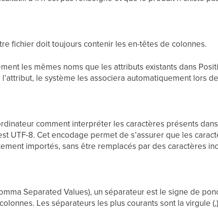
re fichier doit toujours contenir les en-têtes de colonnes.
ement les mêmes noms que les attributs existants dans Posit
l’attribut, le système les associera automatiquement lors de 
rdinateur comment interpréter les caractères présents dans v
t UTF-8. Cet encodage permet de s’assurer que les caractèr
ement importés, sans être remplacés par des caractères inc
Comma Separated Values), un séparateur est le signe de ponct
lonnes. Les séparateurs les plus courants sont la virgule (,) e