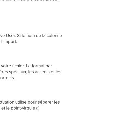
ive User. Si le nom de la colonne
l’import.
otre fichier. Le format par
es spéciaux, les accents et les
orrects.
uation utilisé pour séparer les
t le point-virgule (;).