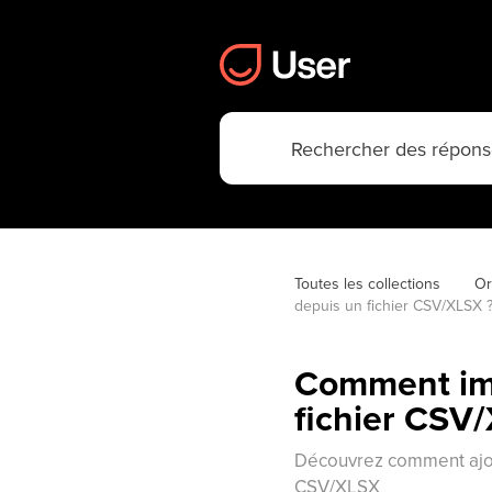
Toutes les collections
Or
depuis un fichier CSV/XLSX 
Comment imp
fichier CSV
Découvrez comment ajou
CSV/XLSX