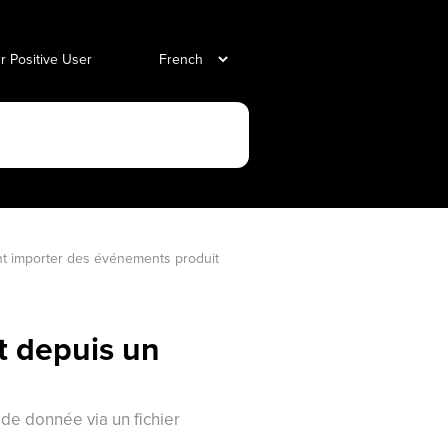
ur Positive User
 importer des événements produit 
 depuis un
e donnée via un fichier