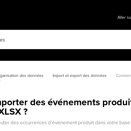
Aller s
ganisation des données
Import et export des données
Comment
?
orter des événements produit
/XLSX ?
ter des occurrences d’événement produit dans votre base d