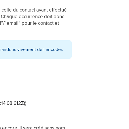
 celle du contact ayant effectué
t). Chaque occurrence doit donc
d”/“email” pour le contact et
mandons vivement de l'encoder.
:14:08.612Z))
as encore, il sera créé sans nom.