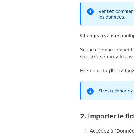
Vérifiez comment 
les données.
Champs à valeurs multi
Si une colonne contient 
valeurs), séparez-les ave
Exemple : tag1|tag2|tag
Si vous exportez
2. Importer le fic
Accédez à “
Données