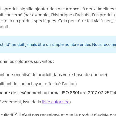
produit signifie ajouter des occurrences à deux timelines :
duit concerné (par exemple, l’historique d’achats d’un produi
t et à un produit spécifiques. Cela peut être fait via “user_i
duit.
t_id” ne doit jamais être un simple nombre entier. Nous recom
tenir les colonnes suivantes :
iant personnalisé du produit dans votre base de donnée)
ntifiant du contact ayant effectué l’action)
 heure de l’événement au format ISO 8601 (ex. 2017-07-25T14
événement, issu de la
liste autorisée
)
ultatif. S’il n’est pas renseigné et que le produit n’existe p