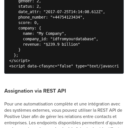
    gender: 2,

    status: 2,

    date_attr: "2017-07-25T14:14:08.612Z",

    phone_number: "+44754123434",

    score: 0,

    company: {

      name: "My Company",

      company_id: "idfromyourdatabase",

      revenue: "$239.9 billion"

    }

  };

</script>

<script data-cfasync="false" type="text/javascript" 
Assignation via REST API
Pour une automatisation complète et une intégration avec
des systèmes externes, vous pouvez utiliser la REST API de
Positive User afin de gérer les relations entre contacts et
entreprises. Les endpoints disponibles permettent d’ajouter