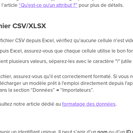
l’article
“Qu'est-ce qu'un attribut ?”
pour plus de détails.
ichier CSV/XLSX
fichier CSV depuis Excel, vérifiez qu’aucune cellule n’est vi
puis Excel, assurez-vous que chaque cellule utilise le bon f
ent plusieurs valeurs, séparez-les avec le caractère "|" (util
ichier, assurez-vous qu’il est correctement formaté. Si vous n
écharger un modèle prêt à l'emploi directement depuis l'appl
dans la section “Données” → “Importateurs”.
sultez notre article dédié au
formatage des données
.
oir un identifiant unique. Il peut s’agir d’un
nom
ou d’un
ID