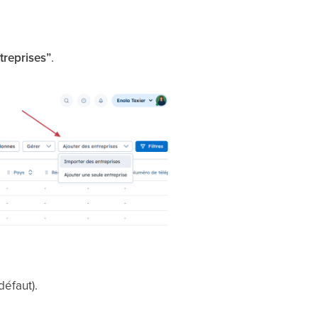
treprises”
.
défaut).