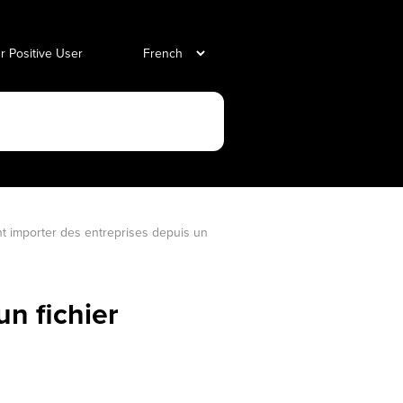
ur Positive User
 importer des entreprises depuis un 
n fichier