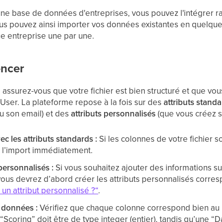
ne base de données d'entreprises, vous pouvez l'intégrer ra
us pouvez ainsi importer vos données existantes en quelques
ue entreprise une par une.
ncer
t, assurez-vous que votre fichier est bien structuré et que
 User. La plateforme repose à la fois sur des
attributs stand
ou son email) et des
attributs personnalisés
(que vous créez s
 les attributs standards :
Si les colonnes de votre fichier s
r l’import immédiatement.
personnalisés :
Si vous souhaitez ajouter des informations s
vous devrez d’abord créer les attributs personnalisés corre
n attribut personnalisé ?“
.
e données :
Vérifiez que chaque colonne correspond bien au
coring” doit être de type integer (entier), tandis qu’une “D