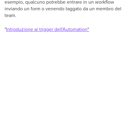
esempio, qualcuno potrebbe entrare in un workflow
inviando un form o venendo taggato da un membro del
team.
"
Introduzione ai trigger dell'Automation
"
Se utilizzi più di 1 trigger in un workflow, il sistema
applicherà la logica "OR" tra di essi.
Ecco i trigger tra cui puoi scegliere per avviare una journey:
Visita alla pagina
Attività mobile
Messaggio in arrivo
Alla data & ora
Trigger evento
Trigger evento di prodotto