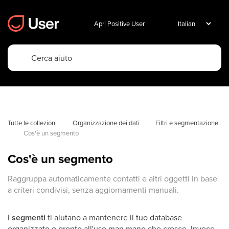
Apri Positive User
Tutte le collezioni
Organizzazione dei dati
Filtri e segmentazione
Cos'è un segmento
Cos'è un segmento
Raggruppa automaticamente contatti e altri oggetti in base
a criteri condivisi, senza aggiornamenti manuali.
I
segmenti
ti aiutano a mantenere il tuo database
organizzato e pronto all'uso man mano che cresce. Invece