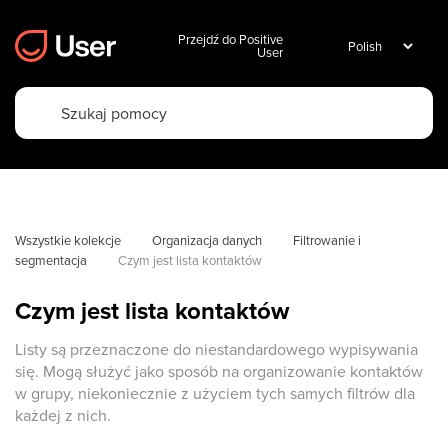
Przejdź do Positive
User
Wszystkie kolekcje
Organizacja danych
Filtrowanie i 
segmentacja
Czym jest lista kontaktów
Czym jest lista kontaktów
Listy są przeznaczone do niestandardowego wypisywania
się. Mogą służyć jako sposób na organizowanie kontaktów
w grupy, niekoniecznie z użyciem tych samych filtrów dla
każdej z nich.