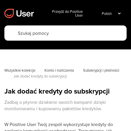
Przejdź do Positive
User
Wszystkie kolekcje
Konto i rozliczenia
Subskrypcji i płatności
Jak dodać kredyty do subskrypcji
Jak dodać kredyty do subskrypcji
Zadbaj o płynne działanie swoich kampanii dzięki
monitorowaniu i kupowaniu pakietów kredytów.
W Positive User Twój zespół wykorzystuje kredyty do
zasilania komunikacji wychodzącej. Zrozumienie, jak