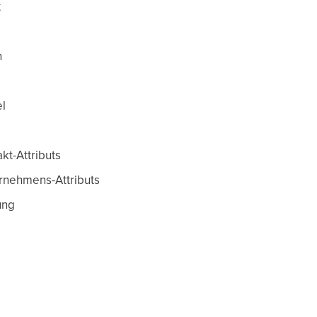
t
n
l
kt-Attributs
rnehmens-Attributs
ung