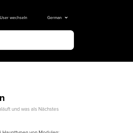
 User wechseln
en
läuft und was als Nächstes
ei Haupttypen von Modulen: