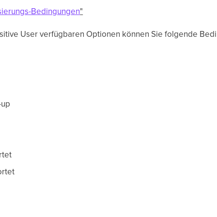
isierungs-Bedingungen
"
ositive User verfügbaren Optionen können Sie folgende Be
-up
rtet
rtet