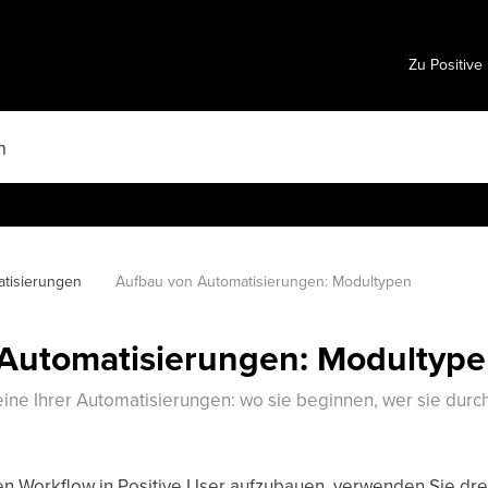
Zu Positive
tisierungen
Aufbau von Automatisierungen: Modultypen
Automatisierungen: Modultyp
ine Ihrer Automatisierungen: wo sie beginnen, wer sie durch
en Workflow in Positive User aufzubauen, verwenden Sie dr