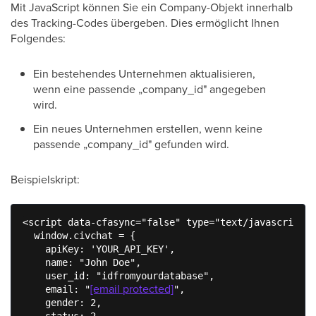
Mit JavaScript können Sie ein Company-Objekt innerhalb
des Tracking-Codes übergeben. Dies ermöglicht Ihnen
Folgendes:
Ein bestehendes Unternehmen aktualisieren,
wenn eine passende „company_id" angegeben
wird.
Ein neues Unternehmen erstellen, wenn keine
passende „company_id" gefunden wird.
Beispielskript:
<script data-cfasync="false" type="text/javascript">

  window.civchat = {

    apiKey: 'YOUR_API_KEY',

    name: "John Doe",

    user_id: "idfromyourdatabase",

[email protected]
    email: "
",

    gender: 2,

    status: 2,
