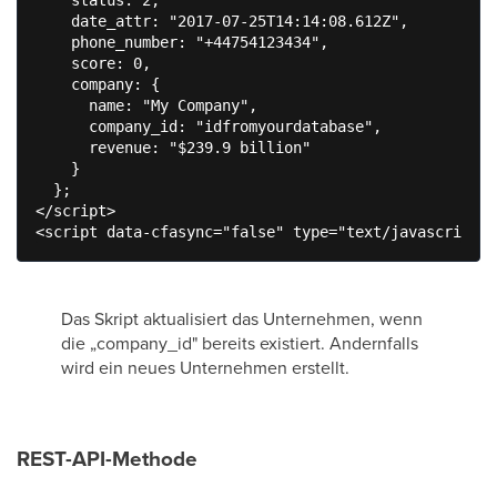
    date_attr: "2017-07-25T14:14:08.612Z",

    phone_number: "+44754123434",

    score: 0,

    company: {

      name: "My Company",

      company_id: "idfromyourdatabase",

      revenue: "$239.9 billion"

    }

  };

</script>

<script data-cfasync="false" type="text/javascript" 
Das Skript aktualisiert das Unternehmen, wenn
die „company_id" bereits existiert. Andernfalls
wird ein neues Unternehmen erstellt.
REST-API-Methode