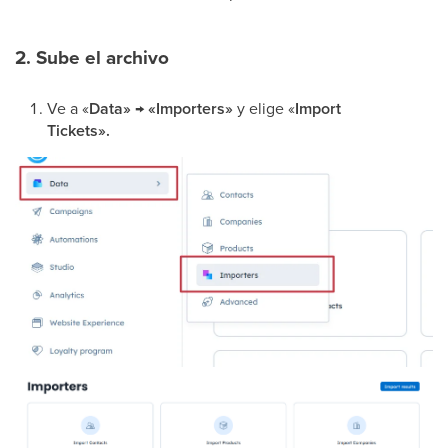
2. Sube el archivo
Ve a «
Data» → «Importers»
y elige «
Import
Tickets».