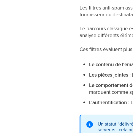
Les filtres anti-spam as
fournisseur du destinata
Le parcours classique es
analyse différents élém
Ces filtres évaluent plu
Le contenu de l'ema
Les pièces jointes :
L
Le comportement des
marquent comme s
L’authentification :
L
Un statut “déliv
serveurs ; cela ne