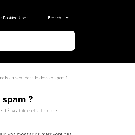
ur Positive User
ails arrivent dans le dossier spam ?
r spam ?
délivrabilité et atteindre
sque vos messages n’arrivent pas