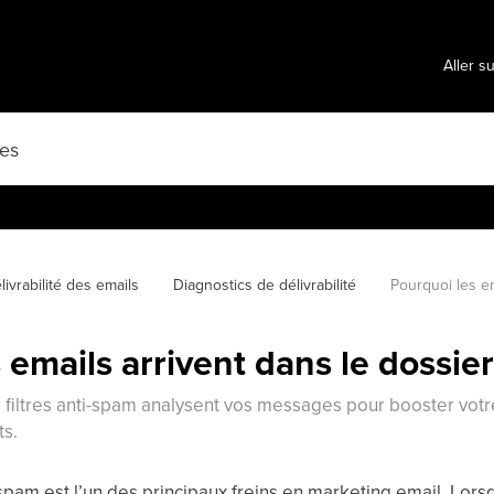
Aller s
livrabilité des emails
Diagnostics de délivrabilité
Pourquoi les em
 emails arrivent dans le dossie
iltres anti-spam analysent vos messages pour booster votre 
ts.
 spam est l’un des principaux freins en marketing email. Lor