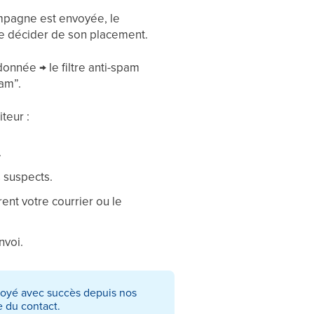
ampagne est envoyée, le
 de décider de son placement.
onnée → le filtre anti-spam
am”.
teur :
.
 suspects.
rent votre courrier ou le
nvoi.
nvoyé avec succès depuis nos
le du contact.