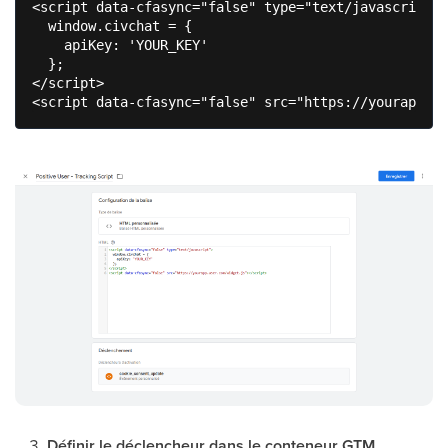
<script data-cfasync="false" type="text/javascript">

  window.civchat = {

    apiKey: 'YOUR_KEY'

  };

</script>

<script data-cfasync="false" src="https://yourapp.us
Définir le déclencheur dans le conteneur GTM