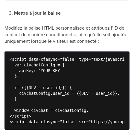
Mettre à jour la balise
Modifiez la balise HTML personnalisée et attribuez l’ID de
contact de manière conditionnelle, afin qu’elle soit ajoutée
uniquement lorsque le visiteur est connecté :
<script data-cfasync="false" type="text/javascript">

  var civchatConfig = {

    apiKey: 'YOUR_KEY'

  };

  if ({{DLV - user_id}}) {

    civchatConfig.user_id = {{DLV - user_id}};

  }

  window.civchat = civchatConfig;

</script>
