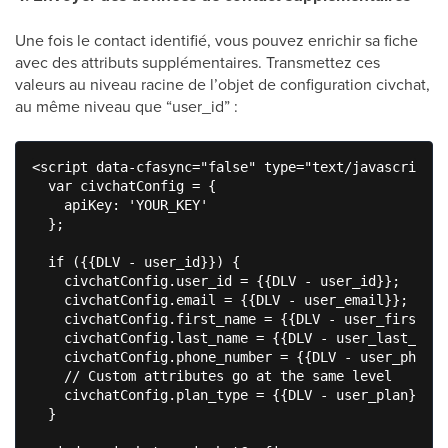
Une fois le contact identifié, vous pouvez enrichir sa fiche
avec des attributs supplémentaires. Transmettez ces
valeurs au niveau racine de l’objet de configuration civchat,
au même niveau que “user_id” :
<script data-cfasync="false" type="text/javascript">

  var civchatConfig = {

    apiKey: 'YOUR_KEY'

  };

  if ({{DLV - user_id}}) {

    civchatConfig.user_id = {{DLV - user_id}};

    civchatConfig.email = {{DLV - user_email}};

    civchatConfig.first_name = {{DLV - user_first_na
    civchatConfig.last_name = {{DLV - user_last_name
    civchatConfig.phone_number = {{DLV - user_phone}
    // Custom attributes go at the same level

    civchatConfig.plan_type = {{DLV - user_plan}};

  }
