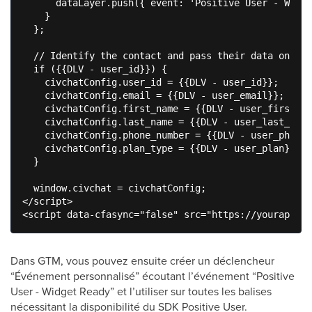
      dataLayer.push({ event: 'Positive User - Widge
    }

  };

  // Identify the contact and pass their data only w
  if ({{DLV - user_id}}) {

    civchatConfig.user_id = {{DLV - user_id}};

    civchatConfig.email = {{DLV - user_email}};

    civchatConfig.first_name = {{DLV - user_first_na
    civchatConfig.last_name = {{DLV - user_last_name
    civchatConfig.phone_number = {{DLV - user_phone}
    civchatConfig.plan_type = {{DLV - user_plan}};

  }

  window.civchat = civchatConfig;

</script>

Dans GTM, vous pouvez ensuite créer un déclencheur
“Événement personnalisé” écoutant l’événement “Positive
User - Widget Ready” et l’utiliser sur toutes les balises
nécessitant la disponibilité du SDK Positive User.