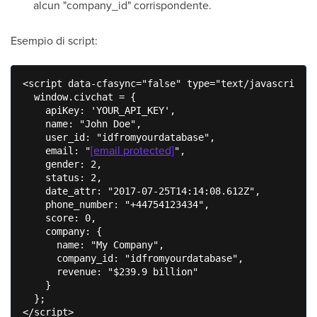
alcun "company_id" corrispondente.
Esempio di script:
<script data-cfasync="false" type="text/javascript">

  window.civchat = {

    apiKey: 'YOUR_API_KEY',

    name: "John Doe",

    user_id: "idfromyourdatabase",

[email protected]
    email: "
",

    gender: 2,

    status: 2,

    date_attr: "2017-07-25T14:14:08.612Z",

    phone_number: "+44754123434",

    score: 0,

    company: {

      name: "My Company",

      company_id: "idfromyourdatabase",

      revenue: "$239.9 billion"

    }

  };

</script>
