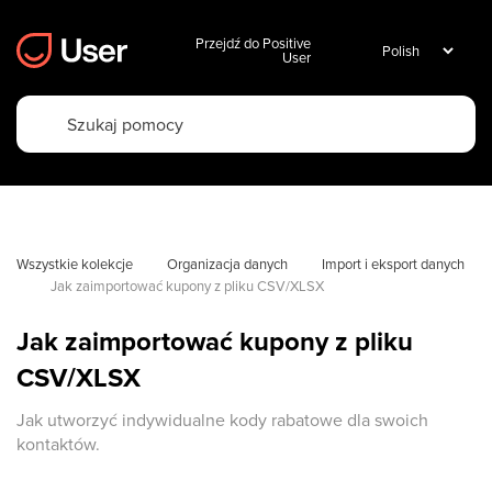
Przejdź do Positive
User
Wszystkie kolekcje
Organizacja danych
Import i eksport danych
Jak zaimportować kupony z pliku CSV/XLSX
Jak zaimportować kupony z pliku
CSV/XLSX
Jak utworzyć indywidualne kody rabatowe dla swoich
kontaktów.