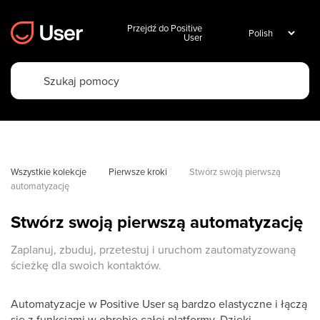
Przejdź do Positive
User
Wszystkie kolekcje
Pierwsze kroki
Stwórz swoją pierwszą 
automatyzację
Stwórz swoją pierwszą automatyzację
Zaplanuj, zbuduj, przetestuj i uruchom zautomatyzowaną
ścieżkę dla swoich kontaktów.
Automatyzacje w Positive User są bardzo elastyczne i łączą
się z funkcjami w obrębie całej platformy. Dzięki