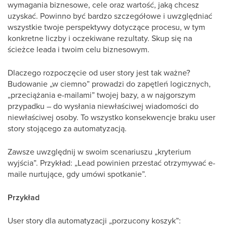
wymagania biznesowe, cele oraz wartość, jaką chcesz
uzyskać. Powinno być bardzo szczegółowe i uwzględniać
wszystkie twoje perspektywy dotyczące procesu, w tym
konkretne liczby i oczekiwane rezultaty. Skup się na
ścieżce leada i twoim celu biznesowym.
Dlaczego rozpoczęcie od user story jest tak ważne?
Budowanie „w ciemno” prowadzi do zapętleń logicznych,
„przeciążania e-mailami” twojej bazy, a w najgorszym
przypadku – do wysłania niewłaściwej wiadomości do
niewłaściwej osoby. To wszystko konsekwencje braku user
story stojącego za automatyzacją.
Zawsze uwzględnij w swoim scenariuszu „kryterium
wyjścia”. Przykład: „Lead powinien przestać otrzymywać e-
maile nurtujące, gdy umówi spotkanie”.
Przykład
User story dla automatyzacji „porzucony koszyk”: