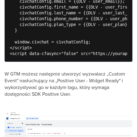
    civchatConfig.email = {{DLV - user_email}};

    civchatConfig.first_name = {{DLV - user_first_na
    civchatConfig.last_name = {{DLV - user_last_name
    civchatConfig.phone_number = {{DLV - user_phone}
    civchatConfig.plan_type = {{DLV - user_plan}};

  }

  window.civchat = civchatConfig;

</script>

W GTM możesz następnie utworzyć wyzwalacz „Custom
Event" nasłuchujący na „Positive User - Widget Ready" i
wykorzystywać go w każdym tagu, który wymaga
dostępności SDK Positive User.