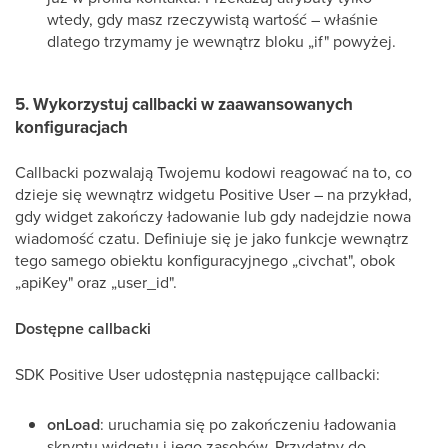
wtedy, gdy masz rzeczywistą wartość – właśnie
dlatego trzymamy je wewnątrz bloku „if" powyżej.
5. Wykorzystuj callbacki w zaawansowanych
konfiguracjach
Callbacki pozwalają Twojemu kodowi reagować na to, co
dzieje się wewnątrz widgetu Positive User – na przykład,
gdy widget zakończy ładowanie lub gdy nadejdzie nowa
wiadomość czatu. Definiuje się je jako funkcje wewnątrz
tego samego obiektu konfiguracyjnego „civchat", obok
„apiKey" oraz „user_id".
Dostępne callbacki
SDK Positive User udostępnia następujące callbacki:
onLoad
: uruchamia się po zakończeniu ładowania
skryptu widgetu i jego zasobów. Przydatny do