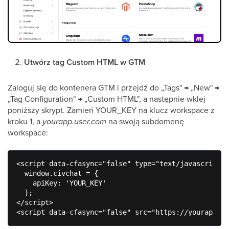
Utwórz tag Custom HTML w GTM
Zaloguj się do kontenera GTM i przejdź do „Tags" → „New" →
„Tag Configuration" → „Custom HTML", a następnie wklej
poniższy skrypt. Zamień YOUR_KEY na klucz workspace z
kroku 1, a
yourapp.user.com
na swoją subdomenę
workspace:
<script data-cfasync="false" type="text/javascript">

  window.civchat = {

    apiKey: 'YOUR_KEY'

  };

</script>

<script data-cfasync="false" src="https://yourapp.us