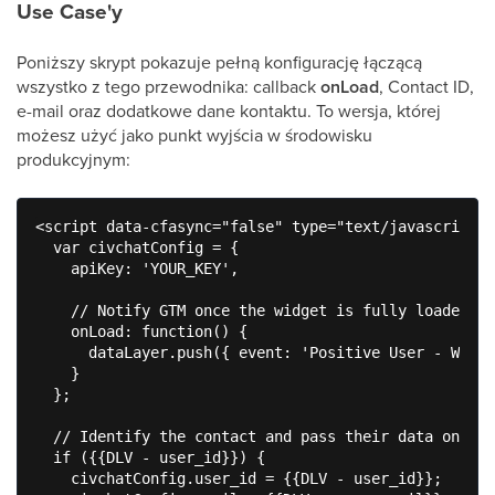
Use Case'y
Poniższy skrypt pokazuje pełną konfigurację łączącą
wszystko z tego przewodnika: callback
onLoad
, Contact ID,
e-mail oraz dodatkowe dane kontaktu. To wersja, której
możesz użyć jako punkt wyjścia w środowisku
produkcyjnym:
<script data-cfasync="false" type="text/javascript">

  var civchatConfig = {

    apiKey: 'YOUR_KEY',

    // Notify GTM once the widget is fully loaded

    onLoad: function() {

      dataLayer.push({ event: 'Positive User - Widge
    }

  };

  // Identify the contact and pass their data only w
  if ({{DLV - user_id}}) {

    civchatConfig.user_id = {{DLV - user_id}};
