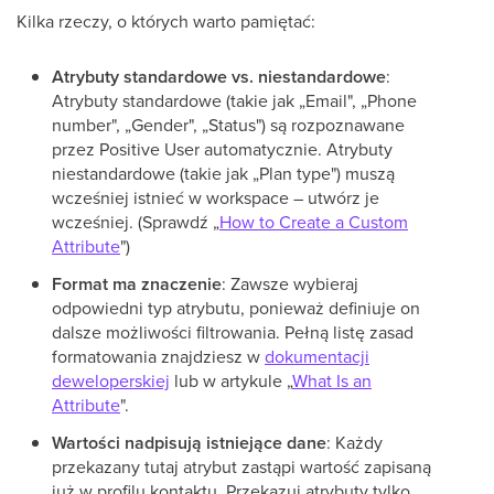
Kilka rzeczy, o których warto pamiętać:
Atrybuty standardowe vs. niestandardowe
:
Atrybuty standardowe (takie jak „Email", „Phone
number", „Gender", „Status") są rozpoznawane
przez Positive User automatycznie. Atrybuty
niestandardowe (takie jak „Plan type") muszą
wcześniej istnieć w workspace – utwórz je
wcześniej. (Sprawdź „
How to Create a Custom
Attribute
")
Format ma znaczenie
: Zawsze wybieraj
odpowiedni typ atrybutu, ponieważ definiuje on
dalsze możliwości filtrowania. Pełną listę zasad
formatowania znajdziesz w
dokumentacji
deweloperskiej
lub w artykule „
What Is an
Attribute
".
Wartości nadpisują istniejące dane
: Każdy
przekazany tutaj atrybut zastąpi wartość zapisaną
już w profilu kontaktu. Przekazuj atrybuty tylko