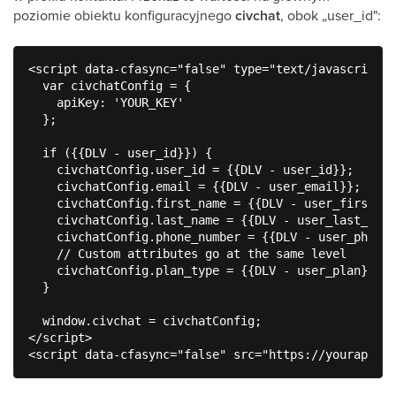
poziomie obiektu konfiguracyjnego
civchat
, obok „user_id":
<script data-cfasync="false" type="text/javascript">

  var civchatConfig = {

    apiKey: 'YOUR_KEY'

  };

  if ({{DLV - user_id}}) {

    civchatConfig.user_id = {{DLV - user_id}};

    civchatConfig.email = {{DLV - user_email}};

    civchatConfig.first_name = {{DLV - user_first_na
    civchatConfig.last_name = {{DLV - user_last_name
    civchatConfig.phone_number = {{DLV - user_phone}
    // Custom attributes go at the same level

    civchatConfig.plan_type = {{DLV - user_plan}};

  }

  window.civchat = civchatConfig;

</script>
