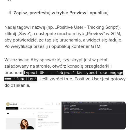
Zapisz, przetestuj w trybie Preview i opublikuj
Nadaj tagowi nazwę (np. „Positive User - Tracking Script"),
kliknij „Save", a następnie uruchom tryb „Preview" w GTM,
aby potwierdzić, że tag się uruchamia, a widget się ładuje.
Po weryfikacji prześlij i opublikuj kontener GTM.
Wskazówka: Aby sprawdzić, czy skrypt jest w pełni
załadowany na stronie, otwórz konsolę przeglądarki i
uruchom
typeof UE === 'object' && typeof userengage
. Jeśli zwróci true, Positive User jest gotowy
=== 'function'
do działania.