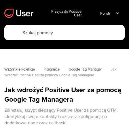
Przejdź do Positive
User
Wszystkie kolekcje
Integracje
Google Tag Manager
Jak 
wdrożyć Positive User za pomocą Google Tag Managera
Jak wdrożyć Positive User za pomocą
Google Tag Managera
Zainstaluj skrypt śledzący Positive User za pomocą GTM,
identyfikuj swoje kontakty i rozszerz konfigurację o
dodatkowe dane oraz callbacki.