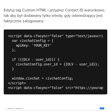
Edytuj tag Custom HTML i przypisz Contact ID warunkowo,
tak aby był dodawany tylko wtedy, gdy odwiedzający jest
faktycznie zalogowany:
<script data-cfasync="false" type="text/javascript">

  var civchatConfig = {

    apiKey: 'YOUR_KEY'

  };

  if ({{DLV - user_id}}) {

    civchatConfig.user_id = {{DLV - user_id}};

  }

  window.civchat = civchatConfig;

</script>
