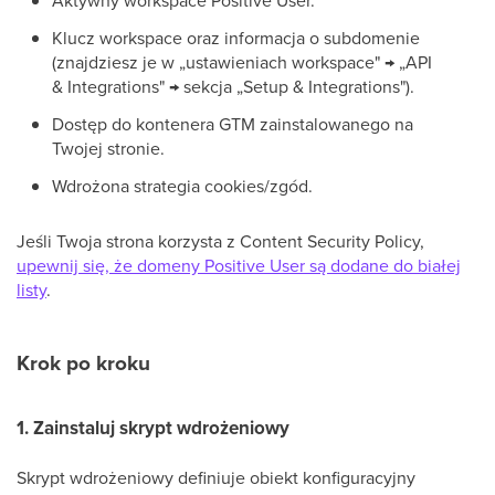
Aktywny workspace Positive User.
Klucz workspace oraz informacja o subdomenie
(znajdziesz je w „ustawieniach workspace" → „API
& Integrations" → sekcja „Setup & Integrations").
Dostęp do kontenera GTM zainstalowanego na
Twojej stronie.
Wdrożona strategia cookies/zgód.
Jeśli Twoja strona korzysta z Content Security Policy,
upewnij się, że domeny Positive User są dodane do białej
listy
.
Krok po kroku
1. Zainstaluj skrypt wdrożeniowy
Skrypt wdrożeniowy definiuje obiekt konfiguracyjny