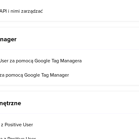
API i nimi zarządzać
anager
 User za pomocą Google Tag Managera
 za pomocą Google Tag Manager
nętrzne
 z Positive User
a z Positive User