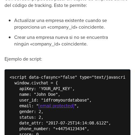
del código de tracking. Esto te permite:
Actualizar una empresa existente cuando se
proporciona un «company_id» coincidente.
Crear una empresa nueva si no se encuentra
ningún «company_id» coincidente.
Ejemplo de script:
<script data-cfasync="false" type="text/javascript">

  window.civchat = {

    apiKey: 'YOUR_API_KEY',

    name: "John Doe",

    user_id: "idfromyourdatabase",

[email protected]
    email: "
",

    gender: 2,

    status: 2,

    date_attr: "2017-07-25T14:14:08.612Z",

    phone_number: "+44754123434",

    score: 0,
