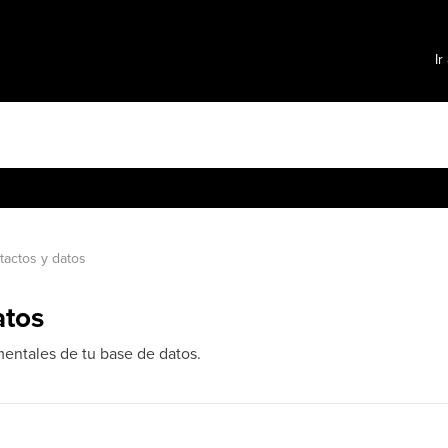
Ir
tactos y datos
atos
entales de tu base de datos.