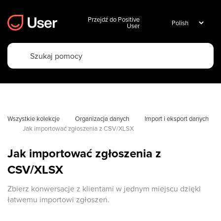
Przejdź do Positive
User
Wszystkie kolekcje
Organizacja danych
Import i eksport danych
Jak importować zgłoszenia z CSV/XLSX
Jak importować zgłoszenia z
CSV/XLSX
Zbierz konwersacje z klientami w jednym miejscu dzięki
łatwemu importowi zgłoszeń.