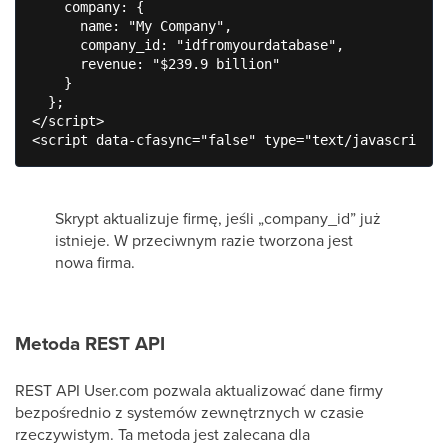
    company: {

      name: "My Company",

      company_id: "idfromyourdatabase",

      revenue: "$239.9 billion"

    }

  };

</script>

<script data-cfasync="false" type="text/javascript" 
Skrypt aktualizuje firmę, jeśli „company_id” już
istnieje. W przeciwnym razie tworzona jest
nowa firma.
Metoda REST API
REST API User.com pozwala aktualizować dane firmy
bezpośrednio z systemów zewnętrznych w czasie
rzeczywistym. Ta metoda jest zalecana dla