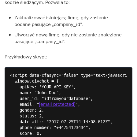
kodzie śledzącym. Pozwala to:
Zaktualizować istniejącą firmę, gdy zostanie
podane pasujące „company_id”.
Utworzyć nową firmę, gdy nie zostanie znalezione
pasujące „company_id”.
Przykładowy skrypt:
<script data-cfasync="false" type="text/javascript">

  window.civchat = {

    apiKey: 'YOUR_API_KEY',

    name: "John Doe",

    user_id: "idfromyourdatabase",

[email protected]
    email: "
",

    gender: 2,

    status: 2,

    date_attr: "2017-07-25T14:14:08.612Z",

    phone_number: "+44754123434",

    score: 0,
