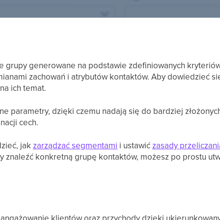
 grupy generowane na podstawie zdefiniowanych kryteriów, k
mianami zachowań i atrybutów kontaktów. Aby dowiedzieć s
na ich temat.
e parametry, dzięki czemu nadają się do bardziej złożonych
acji cech.
zieć, jak
zarządzać segmentami
i ustawić
zasady przeliczani
aby znaleźć konkretną grupę kontaktów, możesz po prostu u
angażowanie klientów oraz przychody dzięki ukierunkowanym 