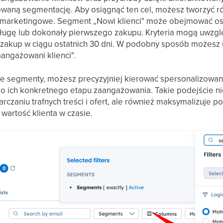
waną segmentację. Aby osiągnąć ten cel, możesz tworzyć ró
arketingowe. Segment „Nowi klienci" może obejmować os
sługę lub dokonały pierwszego zakupu. Kryteria mogą uwzglę
zy zakup w ciągu ostatnich 30 dni. W podobny sposób możesz
aangażowani klienci".
ne segmenty, możesz precyzyjniej kierować spersonalizowa
o ich konkretnego etapu zaangażowania. Takie podejście ni
rczaniu trafnych treści i ofert, ale również maksymalizuje pote
wartość klienta w czasie.