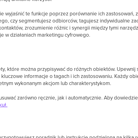
ie wyjaśnić te funkcje poprzez porównanie ich zastosowań, za
tego, czy segmentujesz odbiorców, tagujesz indywidualne za
ontaktów, zrozumienie różnic i synergii między tymi narzędz
je w działaniach marketingu cyfrowego.
iety, które można przypisywać do różnych obiektów. Upewnij s
kluczowe informacje o tagach i ich zastosowaniu. Każdy ob
etnym wykonanym akcjom lub charakterystykom.
suwać zarówno ręcznie, jak i automatycznie. Aby dowiedzieć
kuł.
rzygotowujesz poradnik lub instrukcję podzieloną na kilka 