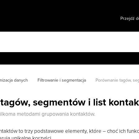
Przejdź d
nizacja danych
Filtrowanie i segmentacja
Porównanie tagów, seg
tagów, segmentów i list konta
kilkoma metodami grupowania kontaktów.
kontaktów to trzy podstawowe elementy, które – choć ich funk
rują unikalne korzyści.