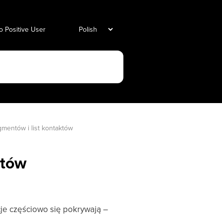
o Positive User
mentów i list kontaktów
któw
cje częściowo się pokrywają –