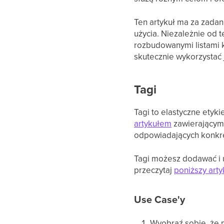
Ten artykuł ma za zadan
użycia. Niezależnie od 
rozbudowanymi listami k
skutecznie wykorzystać 
Tagi
Tagi to elastyczne etyk
artykułem
zawierającym 
odpowiadających konkr
Tagi możesz dodawać i u
przeczytaj
poniższy arty
Use Case'y
Wyobraź sobie, że p