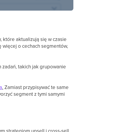
tóre aktualizują się w czasie
ię więcej o cechach segmentów,
 zadań, takich jak grupowanie
a
.
Zamiast przypisywać te same
tworzyć segment z tymi samymi
strategiom upsell i cross-sell,