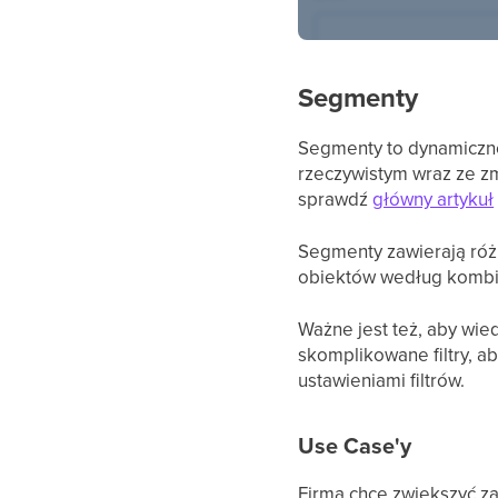
Segmenty
Segmenty to dynamiczne
rzeczywistym wraz ze z
sprawdź
główny artykuł
Segmenty zawierają różn
obiektów według kombin
Ważne jest też, aby wied
skomplikowane filtry, 
ustawieniami filtrów.
Use Case'y
Firma chce zwiększyć za