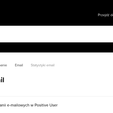
Przejdź d
anie
Email
Statystyki email
il
nii e-mailowych w Positive User