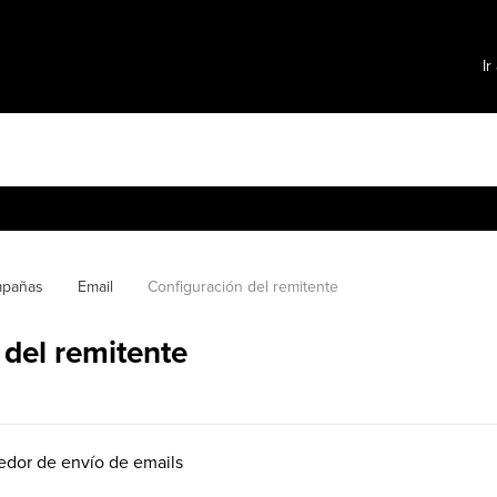
Ir
pañas
Email
Configuración del remitente
 del remitente
edor de envío de emails