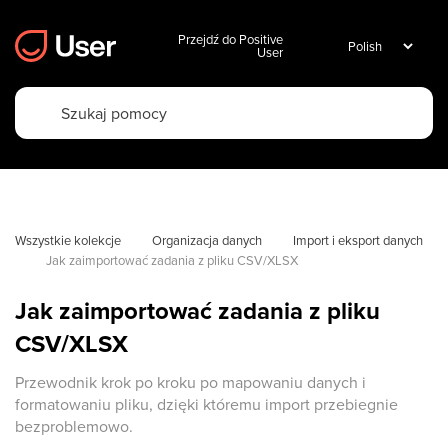
Przejdź do Positive
User
Wszystkie kolekcje
Organizacja danych
Import i eksport danych
Jak zaimportować zadania z pliku CSV/XLSX
Jak zaimportować zadania z pliku
CSV/XLSX
Przewodnik krok po kroku po mapowaniu danych i
formatowaniu pliku, dzięki któremu import przebiegnie
bezproblemowo.