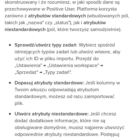
skonstruowany i że rozumiesz, w jaki sposób dane są
przechowywane w Positive User. Platforma korzysta
zarówno z
atrybutów standardowych
(wbudowanych pól,
takich jak „nazwa" czy „status"), jak i
atrybutów
niestandardowych
(pól, które tworzysz samodzielnie).
Sprawdź/utwórz typy zadań
: Wybierz spośród
istniejących typów zadań lub utwórz własne, aby
użyć ich ID w pliku importu. Przejdź do
„Ustawienia" → „Ustawienia workspace" →
„Sprzedaż" → „Typy zadań".
Dopasuj atrybuty standardowe:
Jeśli kolumny w
Twoim arkuszu odpowiadają atrybutom
standardowym, możesz od razu zaimportować
plik.
Utwórz atrybuty niestandardowe:
Jeśli chcesz
dodać dodatkowe informacje, które nie są
obsługiwane domyślnie, musisz najpierw utworzyć
odpowiednie atrybuty niestandardowe. Postępuj