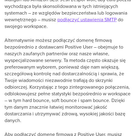
wychodząca była skonsolidowana w tych istniejących
systemach – ze względów bezpieczeństwa lub logowania
wewnętrznego – musisz
podłączyć ustawienia SMTP
do
swojego workspace.
Alternatywnie możesz podłączyć domenę firmową
bezpośrednio z dostawcami Positive User – obejmuje to
naszych zaufanych partnerów oraz nasze własne,
wyspecjalizowane serwery. Ta metoda często okazuje się
preferowanym wyborem, ponieważ daje nam większą,
szczegółową kontrolę nad dostarczalnością i sprawia, że
Twoje wiadomości niezawodnie trafiają do skrzynki
odbiorczej. Korzystając z tego zintegrowanego połączenia,
odblokowujesz pełne statystyki bezpośrednio w workspace
– w tym hard bounce, soft bounce i spam bounce. Dzięki
tym danym znacznie łatwiej monitorować jakość
dostarczania i utrzymywać zdrową, wysokiej jakości bazę
danych.
Aby podłączyć domenę firmową z Positive User, musisz