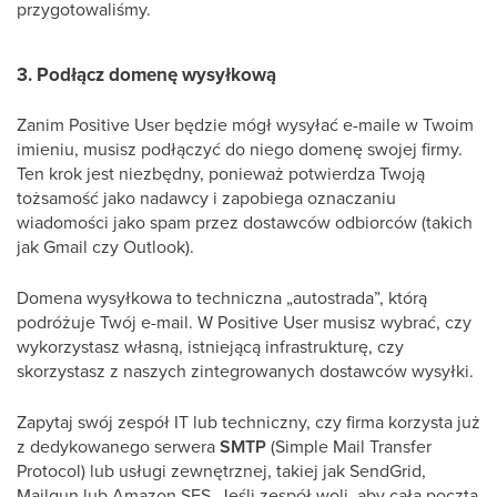
przygotowaliśmy.
3. Podłącz domenę wysyłkową
Zanim Positive User będzie mógł wysyłać e-maile w Twoim
imieniu, musisz podłączyć do niego domenę swojej firmy.
Ten krok jest niezbędny, ponieważ potwierdza Twoją
tożsamość jako nadawcy i zapobiega oznaczaniu
wiadomości jako spam przez dostawców odbiorców (takich
jak Gmail czy Outlook).
Domena wysyłkowa to techniczna „autostrada”, którą
podróżuje Twój e-mail. W Positive User musisz wybrać, czy
wykorzystasz własną, istniejącą infrastrukturę, czy
skorzystasz z naszych zintegrowanych dostawców wysyłki.
Zapytaj swój zespół IT lub techniczny, czy firma korzysta już
z dedykowanego serwera
SMTP
(Simple Mail Transfer
Protocol) lub usługi zewnętrznej, takiej jak SendGrid,
Mailgun lub Amazon SES. Jeśli zespół woli, aby cała poczta