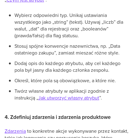
Wybierz odpowiedni typ. Unikaj ustawiania
wszystkiego jako „string” (tekst). Używaj „liczb” dla
walut, „dat” dla rejestracji oraz „booleanów”
(prawda/fałsz) dla flag statusu.
Stosuj spójne konwencje nazewnictwa, np. „Data
ostatniego zakupu”, zamiast mieszać różne style.
Dodaj opis do każdego atrybutu, aby cel każdego
pola był jasny dla każdego członka zespołu.
Określ, które pola są obowiązkowe, a które nie.
Twórz własne atrybuty w aplikacji zgodnie z
instrukcją „
Jak utworzyć własny atrybut
”.
4. Zdefiniuj zdarzenia i zdarzenia produktowe
Zdarzenia
to konkretne akcje wykonywane przez kontakt,
takie jak logowanie czy porzucenie koszyka, które