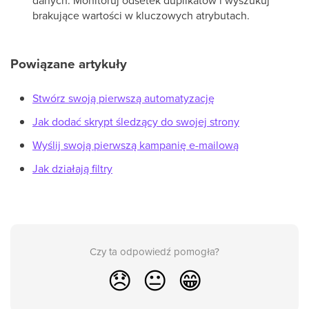
danych. Monitoruj odsetek duplikatów i wyszukuj
brakujące wartości w kluczowych atrybutach.
Powiązane artykuły
Stwórz swoją pierwszą automatyzację
Jak dodać skrypt śledzący do swojej strony
Wyślij swoją pierwszą kampanię e-mailową
Jak działają filtry
Czy ta odpowiedź pomogła?
😞
😐
😁