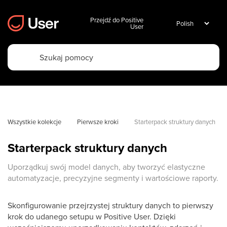
Przejdź do Positive
User
Wszystkie kolekcje
Pierwsze kroki
Starterpack struktury danych
Starterpack struktury danych
Uporządkuj swój model danych, aby tworzyć elastyczne
automatyzacje, precyzyjne segmenty i wartościowe raporty.
Skonfigurowanie przejrzystej struktury danych to pierwszy
krok do udanego setupu w Positive User. Dzięki