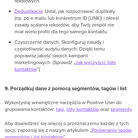
tekstowych.
Deduplikacja
: Ustal, jak rozpoznawać duplikaty
(np. po e-mailu lub konkretnym ID [LINK]) i określ
zasady scalania rekordów, aby Twój zespół nie
miał wielu profili dla tego samego kontaktu.
Czyszczenie danych: Skonfiguruj zasady i
częstotliwość audytu danych. Dzięki temu
poprawisz jakość swoich kampanii
marketingowych. (Sprawdź „
Jak wyczyścić listę
kontaktów
”)
9. Porządkuj dane z pomocą segmentów, tagów i list
Wykorzystaj wewnętrzne narzędzia w Positive User do
grupowania kontaktów:
tagi
,
listy kontaktów
oraz
segmenty
.
Aby dowiedzieć się więcej o przeznaczeniu każdej z tych
opcji, zapoznaj się z naszym artykułem „
Porównanie tagów,
segmentów i list kontaktów
”.