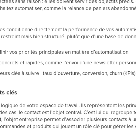
ectées sans raison : elles doivent servir des objectifs précis
haitez automatiser, comme la relance de paniers abandonné
es conditionne directement la performance de vos automatisa
 restreint mais bien structuré, plutôt que d’une base de donné
ir vos priorités principales en matière d’automatisation.
 concrets et rapides, comme l’envoi d’une newsletter person
teurs clés à suivre : taux d’ouverture, conversion, churn (KPIs)
ts clés
a logique de votre espace de travail. Ils représentent les pr
des cas, le contact est l’objet central. C’est lui qui regroupe 
B, l’objet entreprise permet d’associer plusieurs contacts à
ommandes et produits qui jouent un rôle clé pour gérer les