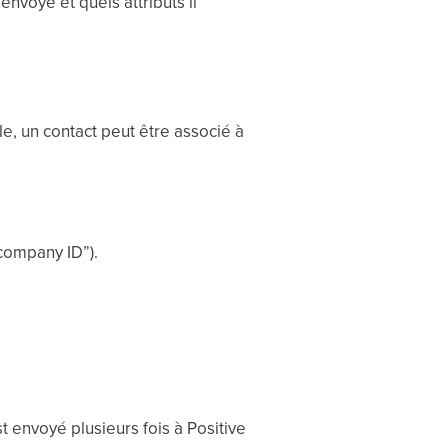
nvoyé et quels attributs il
e, un contact peut être associé à
“company ID”).
 envoyé plusieurs fois à Positive