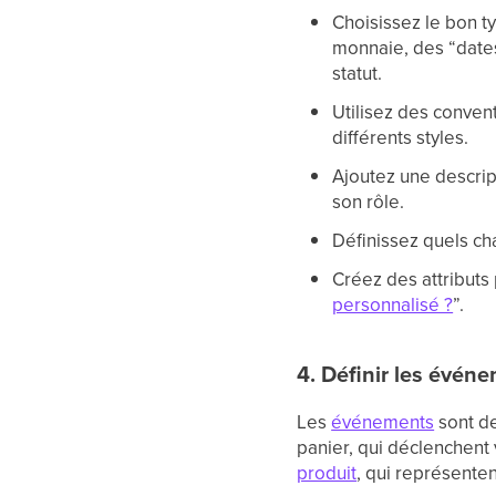
Choisissez le bon ty
monnaie, des “dates”
statut.
Utilisez des conve
différents styles.
Ajoutez une descri
son rôle.
Définissez quels ch
Créez des attributs 
personnalisé ?
”.
4. Définir les évén
Les
événements
sont de
panier, qui déclenchent
produit
, qui représenten