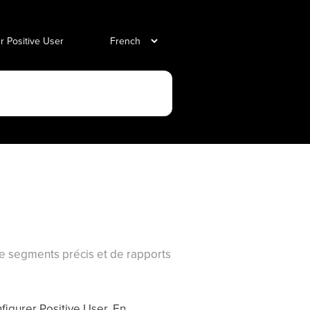
ur Positive User
de segments précis et de rapports
figurer Positive User. En