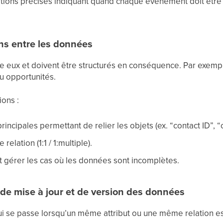
tions précises indiquant quand chaque événement doit être e
ions entre les données
re eux et doivent être structurés en conséquence. Par exempl
u opportunités.
ions :
principales permettant de relier les objets (ex. “contact ID”, 
relation (1:1 / 1:multiple).
 gérer les cas où les données sont incomplètes.
s de mise à jour et de version des données
ui se passe lorsqu’un même attribut ou une même relation est